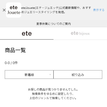
ete/Jouete(エテ・ジュエッテ)公式最新情報や、おすす
表示する
めジュエリースタイリングを発信。
エコラッピング及びエコポイント付与のご案内
ご注文いただいたお品物のお届け状況について
エコラッピング及びエコポイント付与のご案内
ご注文いただいたお品物のお届け状況について
悪質な偽サイトにご注意ください
夏季休業についてのご案内
WEB Limited Items >>
採用のご案内
商品一覧
0-0 / 0件
絞り込み
お探しの商品が見つかりませんでした。
検索条件をゆるめに設定したり、
上位のジャンルで検索してください。