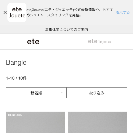
ete/Jouete(エテ・ジュエッテ)公式最新情報や、おすす
表示する
めジュエリースタイリングを発信。
エコラッピング及びエコポイント付与のご案内
ご注文いただいたお品物のお届け状況について
エコラッピング及びエコポイント付与のご案内
ご注文いただいたお品物のお届け状況について
悪質な偽サイトにご注意ください
夏季休業についてのご案内
WEB Limited Items >>
採用のご案内
Bangle
1-10 / 10件
絞り込み
RESTOCK