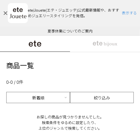
ete/Jouete(エテ・ジュエッテ)公式最新情報や、おすす
表示する
めジュエリースタイリングを発信。
エコラッピング及びエコポイント付与のご案内
ご注文いただいたお品物のお届け状況について
エコラッピング及びエコポイント付与のご案内
ご注文いただいたお品物のお届け状況について
悪質な偽サイトにご注意ください
夏季休業についてのご案内
WEB Limited Items >>
採用のご案内
商品一覧
0-0 / 0件
絞り込み
お探しの商品が見つかりませんでした。
検索条件をゆるめに設定したり、
上位のジャンルで検索してください。