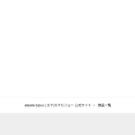
ete/ete bijoux | エテ/エテビジュー 公式サイト
商品一覧