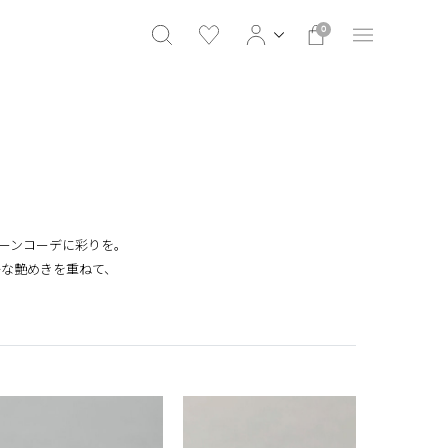
0
モノトーンコーデに彩りを。
かな艶めきを重ねて、