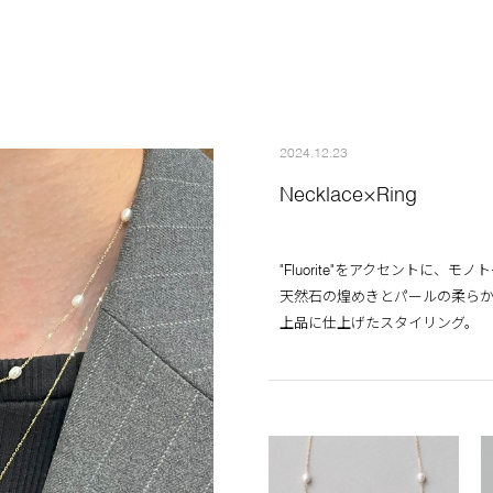
2024.12.23
Necklace×Ring
"Fluorite"をアクセントに、
天然石の煌めきとパールの柔ら
上品に仕上げたスタイリング。