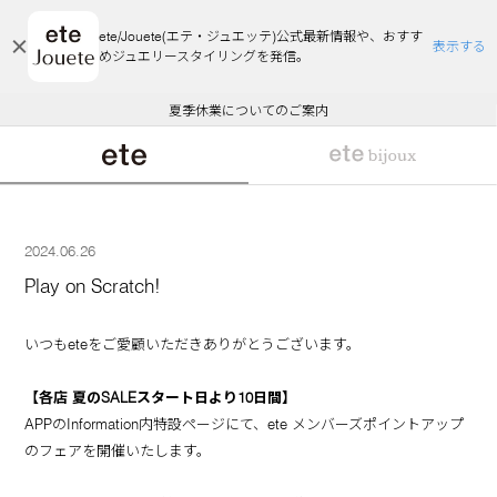
ete/Jouete(エテ・ジュエッテ)公式最新情報や、おすす
表示する
めジュエリースタイリングを発信。
エコラッピング及びエコポイント付与のご案内
ご注文いただいたお品物のお届け状況について
エコラッピング及びエコポイント付与のご案内
ご注文いただいたお品物のお届け状況について
悪質な偽サイトにご注意ください
夏季休業についてのご案内
WEB Limited Items >>
採用のご案内
2024.06.26
Play on Scratch!
いつもeteをご愛顧いただきありがとうございます。
【各店 夏のSALEスタート日より10日間】
APPのInformation内特設ページにて、ete メンバーズポイントアップ
のフェアを開催いたします。