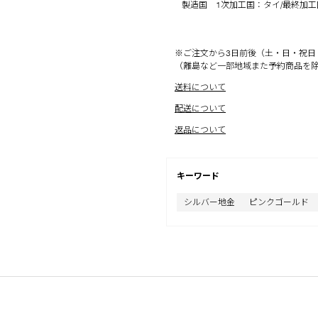
製造国 1次加工国：タイ/最終加
※ご注文から3日前後（土・日・祝日
（離島など一部地域また予約商品を
送料について
配送について
返品について
キーワード
シルバー地金
ピンクゴールド