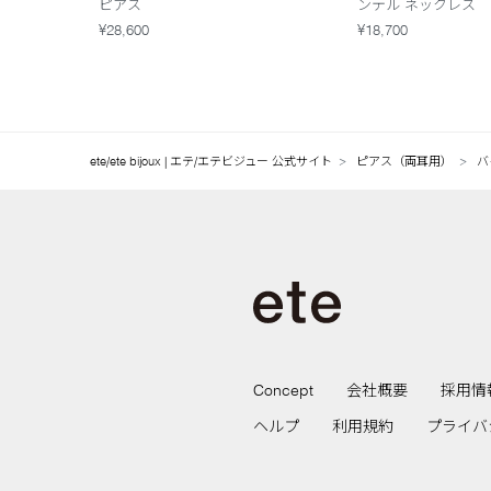
ピアス
ンテル ネックレス
¥28,600
¥18,700
ete/ete bijoux | エテ/エテビジュー 公式サイト
ピアス（両耳用）
バ
Concept
会社概要
採用情
ヘルプ
利用規約
プライバ