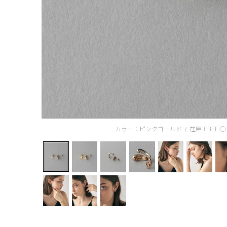
カラー：ピンクゴールド
/
在庫
FREE:◯