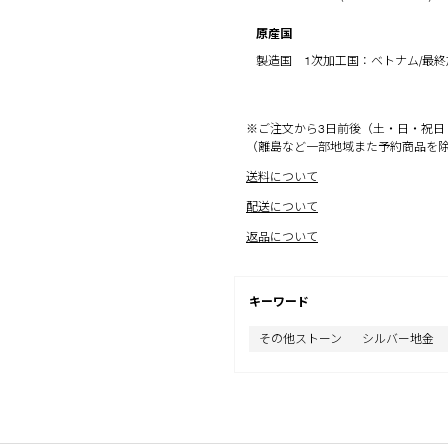
原産国
製造国 1次加工国：ベトナム/最
※ご注文から3日前後（土・日・祝日
（離島など一部地域また予約商品を
送料について
配送について
返品について
キーワード
その他ストーン
シルバー地金