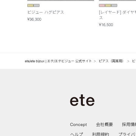
ビジュー ハグピアス
[レイヤード] ダイ
ス
¥36,300
¥16,500
ete/ete bijoux | エテ/エテビジュー 公式サイト
ピアス（両耳用）
ビ
Concept
会社概要
採用情
ヘルプ
利用規約
プライバ