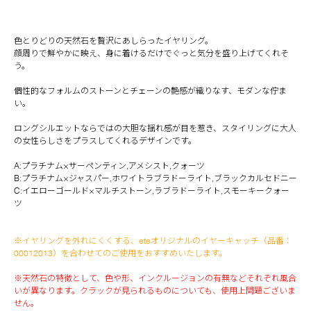
色とりどりの天然石を贅沢にあしらったイヤリング。
顔周りで鮮やかに映え、身に着けるだけでぐっと気分を盛り上げてくれそ
う。
個性的なフォルムのストーンとチェーンの艶感が織りなす、モダンな佇ま
い。
ロングシルエットならではの大胆な揺れ感が目を惹き、スタイリングに大人
の女性らしさをプラスしてくれるデザインです。
A:プラチナム×サーペンティン,アメシスト,クォーツ
B:プラチナム×ジャスパー,ホワイトラブラドーライト,ブラックカルセドニー
C:イエローゴールド×マルチストーン,ラブラドーライト,スモーキークォー
ツ
※イヤリングを外れにくくする、eteオリジナルのイヤーキャッチ（品番：
00012013）を合わせてのご使用をおすすめいたします。
※天然石の特徴として、色や形、インクルージョンの有無などそれぞれ風合
いが異なります。クラックが見られるものについても、使用上問題ございま
せん。