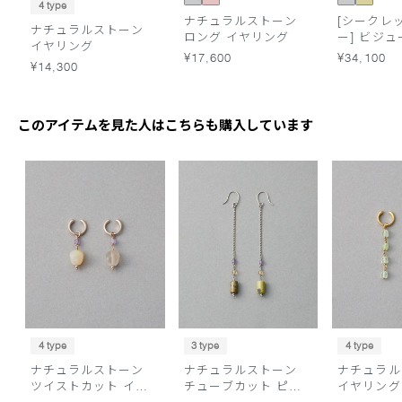
4 type
ナチュラルストーン
[シークレ
ナチュラルストーン
ロング イヤリング
ー] ビジュ
イヤリング
グ
¥17,600
¥34,100
¥14,300
このアイテムを見た人はこちらも購入しています
4 type
3 type
4 type
ナチュラルストーン
ナチュラルストーン
ナチュラル
ツイストカット イヤ
チューブカット ピア
イヤリング