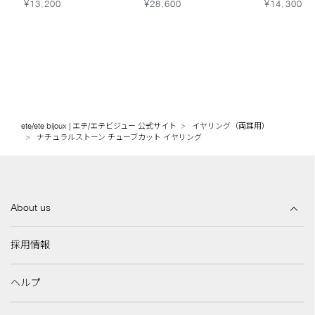
リング
ス
¥13,200
¥28,600
¥14,300
ete/ete bijoux | エテ/エテビジュー 公式サイト
イヤリング（両耳用）
ナチュラルストーン チューブカット イヤリング
About us
採用情報
ヘルプ