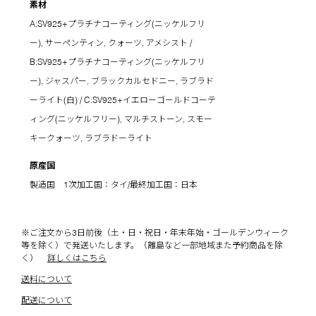
素材
A:SV925+プラチナコーティング(ニッケルフリ
ー), サーペンティン, クォーツ, アメシスト /
B:SV925+プラチナコーティング(ニッケルフリ
ー), ジャスパー, ブラックカルセドニー, ラブラド
ーライト(白) / C:SV925+イエローゴールドコーテ
ィング(ニッケルフリー), マルチストーン, スモー
キークォーツ, ラブラドーライト
原産国
製造国 1次加工国：タイ/最終加工国：日本
※ご注文から3日前後（土・日・祝日・年末年始・ゴールデンウィーク
等を除く）で発送いたします。（離島など一部地域また予約商品を除
く）
詳しくはこちら
送料について
配送について