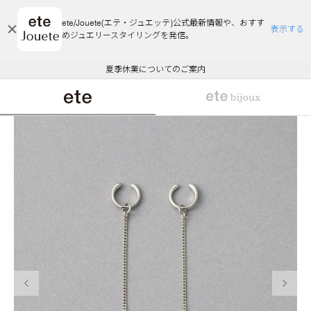
ete/Jouete(エテ・ジュエッテ)公式最新情報や、おすす
表示する
めジュエリースタイリングを発信。
エコラッピング及びエコポイント付与のご案内
ご注文いただいたお品物のお届け状況について
エコラッピング及びエコポイント付与のご案内
ご注文いただいたお品物のお届け状況について
悪質な偽サイトにご注意ください
夏季休業についてのご案内
WEB Limited Items >>
採用のご案内
前の画像
次の画