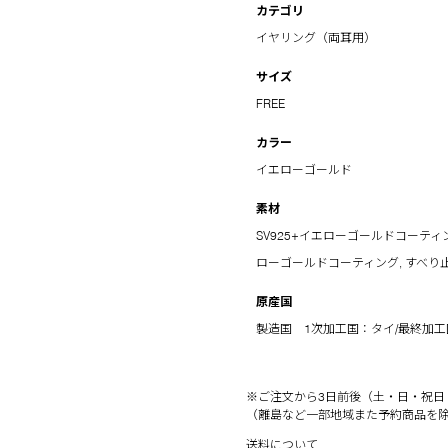
カテゴリ
イヤリング（両耳用）
サイズ
FREE
カラー
イエローゴールド
素材
SV925+イエローゴールドコーティ
ローゴールドコーティング, すべり
原産国
製造国 1次加工国：タイ/最終加
※ご注文から3日前後（土・日・祝日
（離島など一部地域また予約商品を
送料について