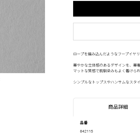
ロープを編み込んだようなフープイヤリ
華やかな立体感のあるデザインを、華
マットな質感で肌馴染みもよく着けら
☓
シンプルなトップスやハンサムなスタ
商品詳細
品番
842115