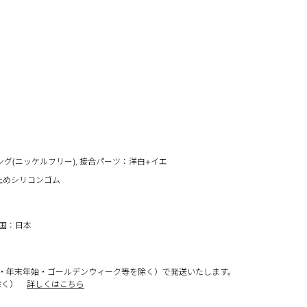
ング(ニッケルフリー), 接合パーツ：洋白+イエ
止めシリコンゴム
工国：日本
・年末年始・ゴールデンウィーク等を除く）で発送いたします。
除く）
詳しくはこちら