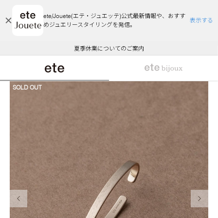
ete/Jouete(エテ・ジュエッテ)公式最新情報や、おすす
表示する
めジュエリースタイリングを発信。
エコラッピング及びエコポイント付与のご案内
ご注文いただいたお品物のお届け状況について
エコラッピング及びエコポイント付与のご案内
ご注文いただいたお品物のお届け状況について
悪質な偽サイトにご注意ください
夏季休業についてのご案内
WEB Limited Items >>
採用のご案内
SOLD OUT
前の画像
次の画