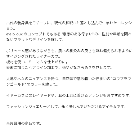
古代の装身具をモチーフに、現代の解釈へと落とし込んで生まれたコレクシ
ョン。
ete bijoux のコンセプトでもある "意思のある佇まい" の、性別や年齢を問わ
ないフラットなデザインを施して。
ボリューム感がありながらも、肌への馴染みの良さも兼ね備えられるように
サイジングされたライナーカフ。
板材を使い、ミニマムな仕上がりに。
表面に加えたヘアライン加工で、穏やかなきらめきを見せます。
大地や木々のニュアンスを持つ、自然体で落ち着いた佇まいの "ロウブラウ
ンゴールド" のカラーを纏って。
イヤーカフとのレイヤードや、耳の上部に着けるアレンジもおすすめです。
ファッションジュエリーとして、永く楽しんでいただけるアイテムです。
※片耳用の商品です。