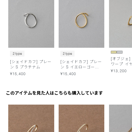
2 type
2 type
[オブジェ]
[シェイドカフ] プレー
[シェイドカフ] プレー
ワープ イ
ン S プラチナム
ン S イエローゴール
¥13,200
ド
¥15,400
¥15,400
このアイテムを見た人はこちらも購入しています