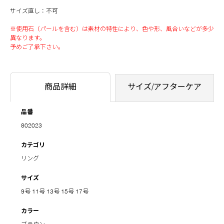
サイズ直し：不可
※使用石（パールを含む）は素材の特性により、色や形、風合いなどが多少
異なります。
予めご了承下さい。
商品詳細
サイズ/アフターケア
品番
802023
カテゴリ
リング
サイズ
9号
11号
13号
15号
17号
カラー