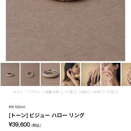
カラー：ブラウン
/
在庫
9号:△
11号:◯
13号:◯
15号:◯
17号:◯
ete bijoux
[トーン] ビジュー ハロー リング
¥39,600
(税込)