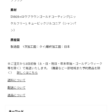
ブラウン
素材
SV925+ロウブラウンゴールドコーティング(ニッ
ケルフリー), キュービックジルコニア（シャンパ
ン）
原産国
製造国 1次加工国：タイ/最終加工国：日本
※ご注文から3日前後（土・日・祝日・年末年始・ゴールデンウィーク
等を除く）で発送いたします。（離島など一部地域また予約商品を除
く）
詳しくはこちら
送料について
配送について
返品について
キーワード