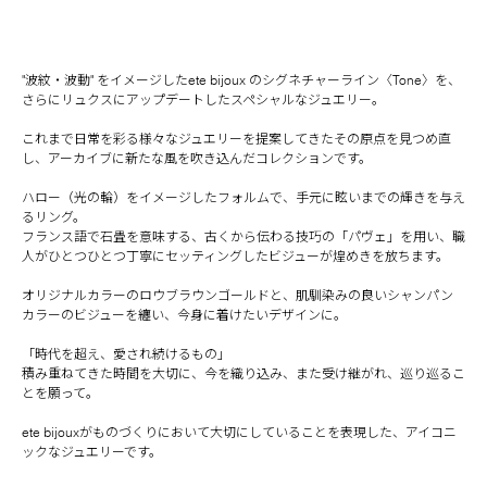
"波紋・波動" をイメージしたete bijoux のシグネチャーライン〈Tone〉を、
さらにリュクスにアップデートしたスペシャルなジュエリー。
これまで日常を彩る様々なジュエリーを提案してきたその原点を見つめ直
し、アーカイブに新たな風を吹き込んだコレクションです。
ハロー（光の輪）をイメージしたフォルムで、手元に眩いまでの輝きを与え
るリング。
フランス語で石畳を意味する、古くから伝わる技巧の「パヴェ」を用い、職
人がひとつひとつ丁寧にセッティングしたビジューが煌めきを放ちます。
オリジナルカラーのロウブラウンゴールドと、肌馴染みの良いシャンパン
カラーのビジューを纏い、今身に着けたいデザインに。
「時代を超え、愛され続けるもの」
積み重ねてきた時間を大切に、今を織り込み、また受け継がれ、巡り巡るこ
とを願って。
ete bijouxがものづくりにおいて大切にしていることを表現した、アイコニ
ックなジュエリーです。