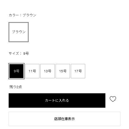
カラー：ブラウン
ブラウン
サイズ： 9号
9号
11号
13号
15号
17号
残り2点
カートに入れる
店頭在庫表示