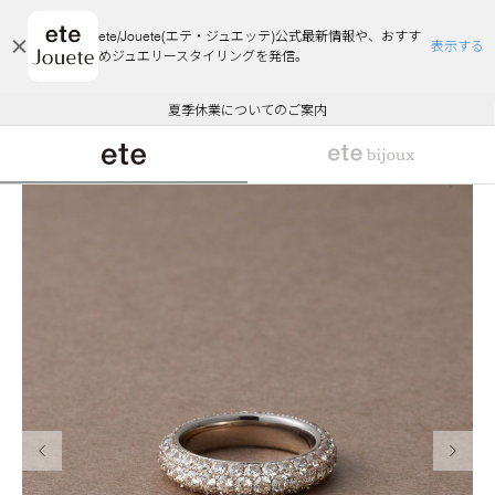
ete/Jouete(エテ・ジュエッテ)公式最新情報や、おすす
表示する
めジュエリースタイリングを発信。
エコラッピング及びエコポイント付与のご案内
ご注文いただいたお品物のお届け状況について
エコラッピング及びエコポイント付与のご案内
ご注文いただいたお品物のお届け状況について
悪質な偽サイトにご注意ください
夏季休業についてのご案内
WEB Limited Items >>
採用のご案内
前の画像
次の画