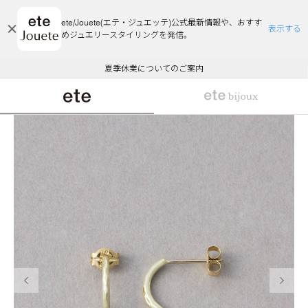
ete/Jouete(エテ・ジュエッテ)公式最新情報や、おすす
表示する
めジュエリースタイリングを発信。
エコラッピング及びエコポイント付与のご案内
ご注文いただいたお品物のお届け状況について
エコラッピング及びエコポイント付与のご案内
ご注文いただいたお品物のお届け状況について
悪質な偽サイトにご注意ください
夏季休業についてのご案内
WEB Limited Items >>
採用のご案内
前の画像
次の画