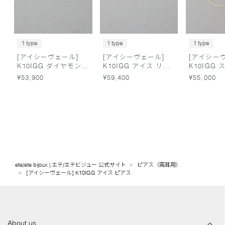
1 type
1 type
1 type
[アイシーヴェール]
[アイシーヴェール]
[アイシー
K10IGG ダイヤモンド
K10IGG アイス リン
K10IGG
アイス リング
グ
ーン ブレ
¥53,900
¥59,400
¥55,000
ete/ete bijoux | エテ/エテビジュー 公式サイト
ピアス（両耳用）
[アイシーヴェール] K10IGG アイス ピアス
About us