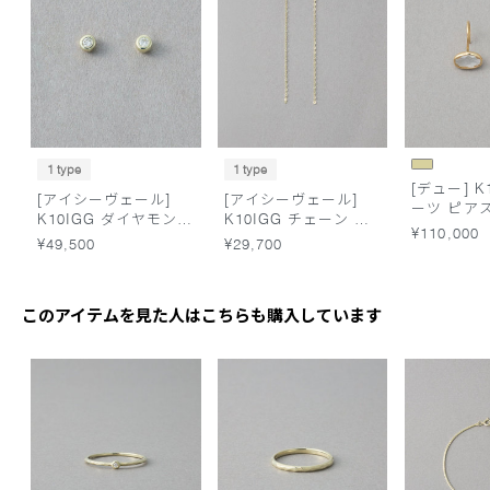
1 type
1 type
[デュー] K
[アイシーヴェール]
[アイシーヴェール]
ーツ ピア
K10IGG ダイヤモンド
K10IGG チェーン ピ
¥110,000
アイス ピアス
アス
¥49,500
¥29,700
このアイテムを見た人はこちらも購入しています