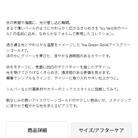
氷の表面や海面に、光が差し込む瞬間。
まるで薄いベールのようにやわらかく広がるきらめきを "Icy Veil(氷のベー
ル)" の名前に込め、なめらかなフォルムで表現したコレクション。
透き通る光とやわらかな温度をイメージした "Ice Green Gold(アイスグリー
ンゴールド)"。
ほのかにグリーンを帯びた、涼やかな透明感のあるカラーです。
氷をモチーフに、表面に凹凸のテクスチャーを施したデザイン。
光を受けてさりげなくきらめき、清涼感のある表情を見せます。
華奢でシンプルなラインで、デイリーに取り入れやすい仕上がりに。
シルバーなどの異素材やカラーのミックススタイルに挑戦してみて。
肌なじみの良いアイスグリーンゴールドのやさしい色合いが、スタイリング
に涼やかで軽やかな光を添えるピアスです。
商品詳細
サイズ/アフターケア