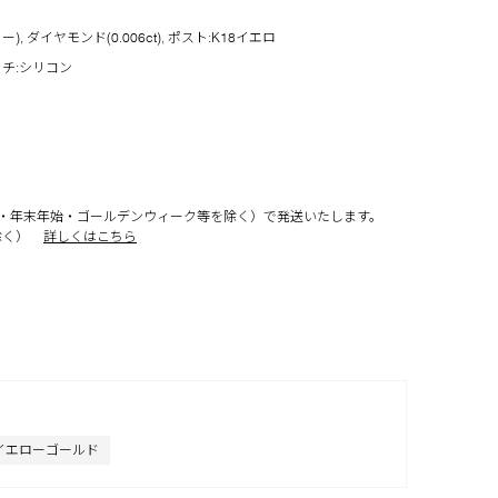
 ダイヤモンド(0.006ct), ポスト:K18イエロ
ッチ:シリコン
・年末年始・ゴールデンウィーク等を除く）で発送いたします。
除く）
詳しくはこちら
イエローゴールド