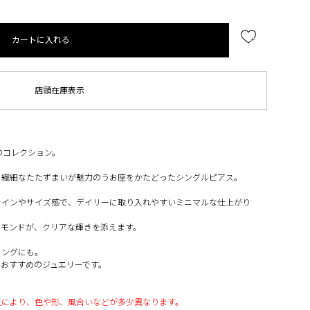
カートに入れる
店頭在庫表示
のコレクション。
、繊細なたたずまいが魅力のうお座をかたどったシングルピアス。
ラインやサイズ感で、デイリーに取り入れやすいミニマルな仕上がり
ヤモンドが、クリアな輝きを添えます。
リングにも。
おすすめのジュエリーです。
性により、色や形、風合いなどが多少異なります。