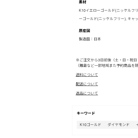
素材
K10イエローゴールド(ニッケルフリー),
ーゴールド(ニッケルフリー), キャ
原産国
製造国：日本
※ご注文から3日前後（土・日・祝日
（離島など一部地域また予約商品を
送料について
配送について
返品について
キーワード
K10ゴールド
ダイヤモンド