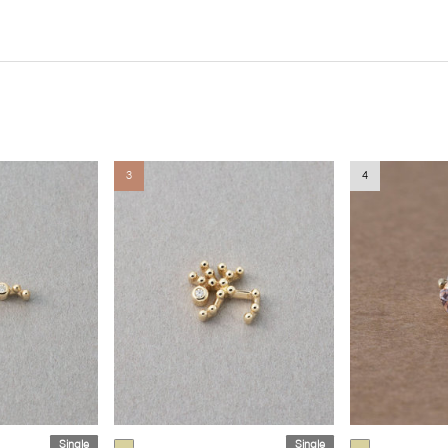
3
4
Single
Single