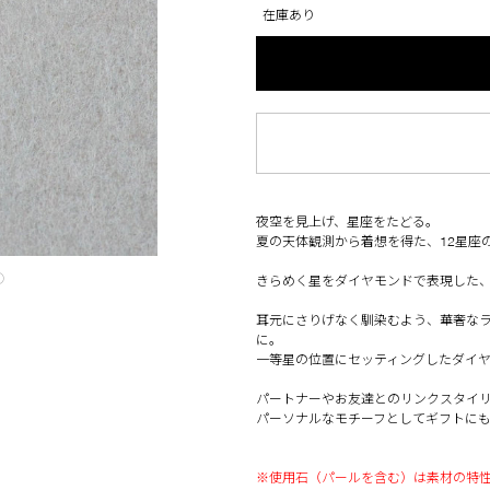
在庫あり
夜空を見上げ、星座をたどる。
夏の天体観測から着想を得た、12星座
◯
きらめく星をダイヤモンドで表現した
耳元にさりげなく馴染むよう、華奢な
に。
一等星の位置にセッティングしたダイ
パートナーやお友達とのリンクスタイ
パーソナルなモチーフとしてギフトにも
※使用石（パールを含む）は素材の特