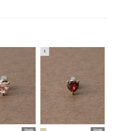
5
Single
Single