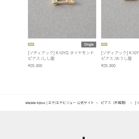
Single
[ゾディアック] K10YG ダイヤモンド
[ゾディアック] K10
ピアス /しし座
ピアス /おうし座
¥25,300
¥25,300
ete/ete bijoux | エテ/エテビジュー 公式サイト
ピアス（片耳用）
[