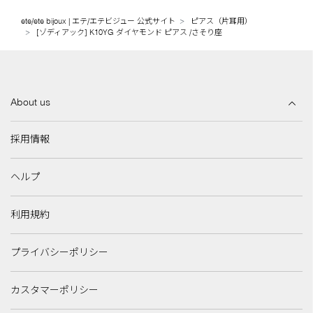
ete/ete bijoux | エテ/エテビジュー 公式サイト
ピアス（片耳用）
[ゾディアック] K10YG ダイヤモンド ピアス /さそり座
About us
採用情報
ヘルプ
利用規約
プライバシーポリシー
カスタマーポリシー