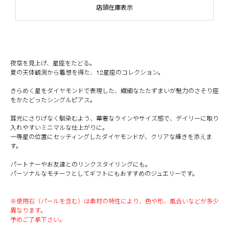
店頭在庫表示
夜空を見上げ、星座をたどる。
夏の天体観測から着想を得た、12星座のコレクション。
きらめく星をダイヤモンドで表現した、繊細なたたずまいが魅力のさそり座
をかたどったシングルピアス。
耳元にさりげなく馴染むよう、華奢なラインやサイズ感で、デイリーに取り
入れやすいミニマルな仕上がりに。
一等星の位置にセッティングしたダイヤモンドが、クリアな輝きを添えま
す。
パートナーやお友達とのリンクスタイリングにも。
パーソナルなモチーフとしてギフトにもおすすめのジュエリーです。
※使用石（パールを含む）は素材の特性により、色や形、風合いなどが多少
異なります。
予めご了承下さい。