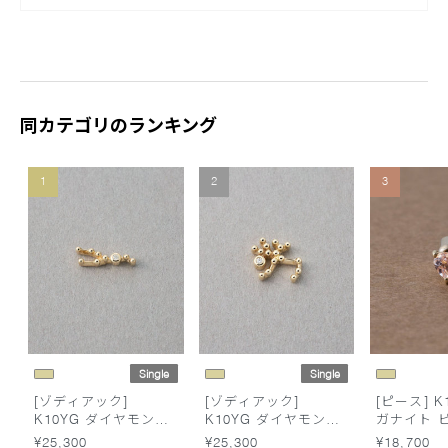
同カテゴリのランキング
1
2
3
Single
Single
[ゾディアック]
[ゾディアック]
[ピース] K
K10YG ダイヤモンド
K10YG ダイヤモンド
ガナイト 
ピアス /おうし座
ピアス /いて座
¥25,300
¥25,300
¥18,700