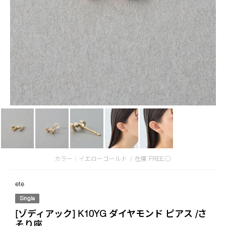
カラー：イエローゴールド
/
在庫
FREE:◯
ete
Single
[ゾディアック] K10YG ダイヤモンド ピアス /さ
そり座