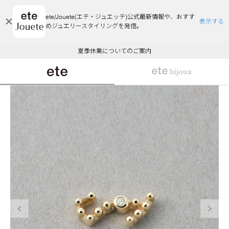
ete/Jouete(エテ・ジュエッテ)公式最新情報や、おすす
表示する
めジュエリースタイリングを発信。
エコラッピング及びエコポイント付与のご案内
ご注文いただいたお品物のお届け状況について
エコラッピング及びエコポイント付与のご案内
ご注文いただいたお品物のお届け状況について
悪質な偽サイトにご注意ください
夏季休業についてのご案内
WEB Limited Items >>
採用のご案内
前の画像
次の画