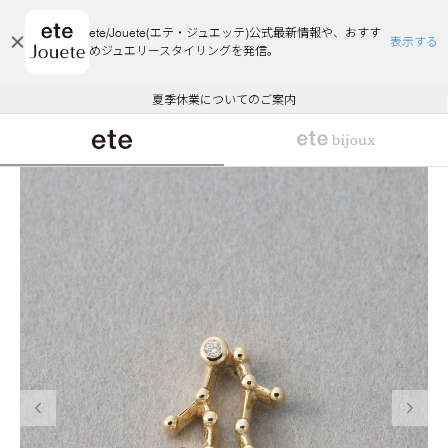
ete/Jouete(エテ・ジュエッテ)公式最新情報や、おすす
表示する
めジュエリースタイリングを発信。
エコラッピング及びエコポイント付与のご案内
ご注文いただいたお品物のお届け状況について
エコラッピング及びエコポイント付与のご案内
ご注文いただいたお品物のお届け状況について
悪質な偽サイトにご注意ください
夏季休業についてのご案内
WEB Limited Items >>
採用のご案内
前の画像
次の画