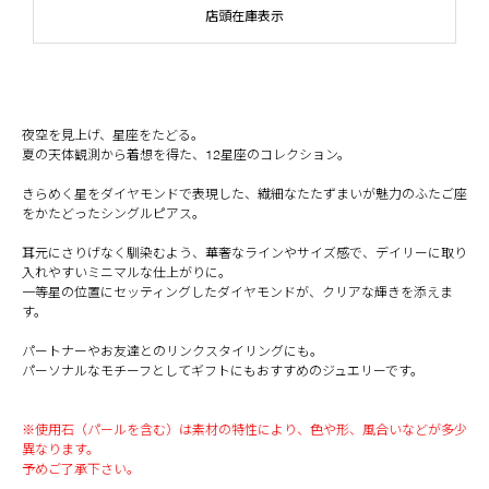
店頭在庫表示
夜空を見上げ、星座をたどる。
夏の天体観測から着想を得た、12星座のコレクション。
きらめく星をダイヤモンドで表現した、繊細なたたずまいが魅力のふたご座
をかたどったシングルピアス。
耳元にさりげなく馴染むよう、華奢なラインやサイズ感で、デイリーに取り
入れやすいミニマルな仕上がりに。
一等星の位置にセッティングしたダイヤモンドが、クリアな輝きを添えま
す。
パートナーやお友達とのリンクスタイリングにも。
パーソナルなモチーフとしてギフトにもおすすめのジュエリーです。
※使用石（パールを含む）は素材の特性により、色や形、風合いなどが多少
異なります。
予めご了承下さい。