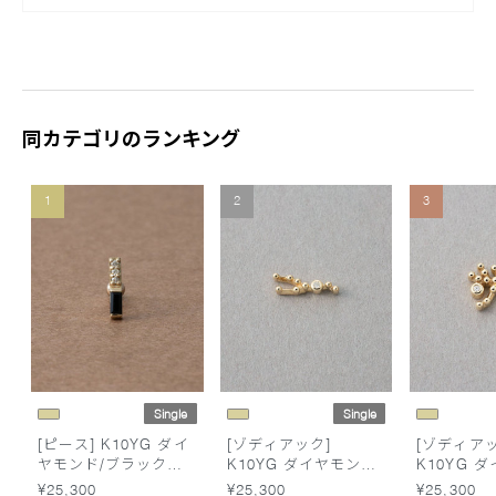
同カテゴリのランキング
1
2
3
Single
Single
[ピース] K10YG ダイ
[ゾディアック]
[ゾディアッ
ヤモンド/ブラックカ
K10YG ダイヤモンド
K10YG 
ルセドニー ピアス
ピアス /おうし座
ピアス /い
¥25,300
¥25,300
¥25,300