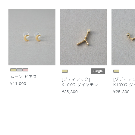
Single
ムーン ピアス
[ゾディアック]
[ゾディアッ
¥11,000
K10YG ダイヤモンド
K10YG 
ピアス /かに座
ピアス /
¥25,300
¥25,300