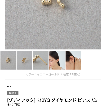
カラー：イエローゴールド
/
在庫
FREE:◯
ete
Single
[ゾディアック] K10YG ダイヤモンド ピアス /ふ
たご座