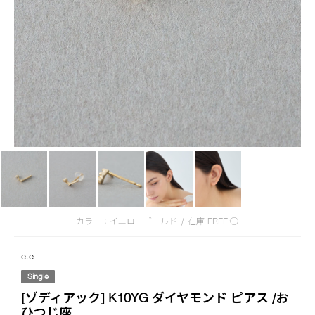
カラー：イエローゴールド
/
在庫
FREE:◯
ete
Single
[ゾディアック] K10YG ダイヤモンド ピアス /お
ひつじ座