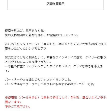
店頭在庫表示
夜空を見上げ、星座をたどる。
夏の天体観測から着想を得た、12星座のコレクション。
きらめく星をダイヤモンドで表現した、繊細なたたずまいが魅力のおひつじ
座をかたどったシングルピアス
耳元にさりげなく馴染むよう、華奢なラインやサイズ感で、デイリーに取り
入れやすいミニマルな仕上がりに。
一等星の位置にセッティングしたダイヤモンドが、クリアな輝きを添えま
す。
パートナーやお友達とのリンクスタイリングにも。
パーソナルなモチーフとしてギフトにもおすすめのジュエリーです。
※使用石（パールを含む）は素材の特性により、色や形、風合いなどが多少
異なります。
予めご了承下さい。