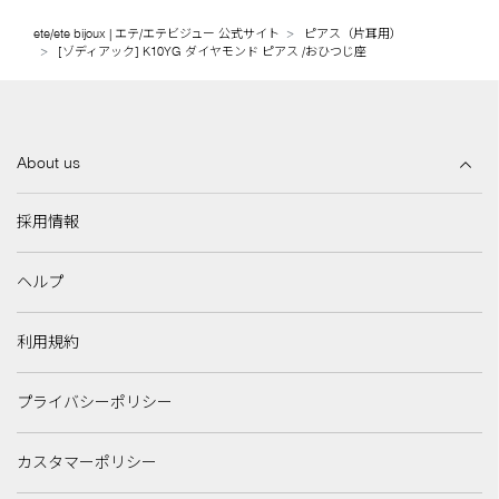
ete/ete bijoux | エテ/エテビジュー 公式サイト
ピアス（片耳用）
[ゾディアック] K10YG ダイヤモンド ピアス /おひつじ座
About us
採用情報
ヘルプ
利用規約
プライバシーポリシー
カスタマーポリシー