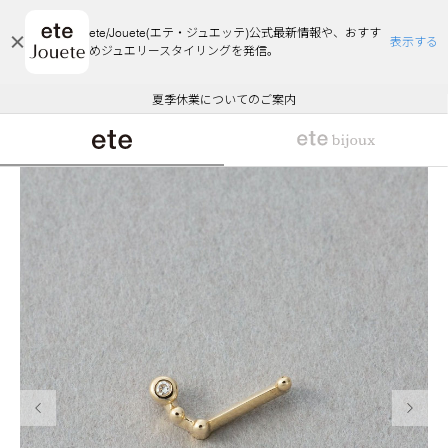
ete/Jouete(エテ・ジュエッテ)公式最新情報や、おすす
表示する
めジュエリースタイリングを発信。
エコラッピング及びエコポイント付与のご案内
ご注文いただいたお品物のお届け状況について
エコラッピング及びエコポイント付与のご案内
ご注文いただいたお品物のお届け状況について
悪質な偽サイトにご注意ください
夏季休業についてのご案内
WEB Limited Items >>
採用のご案内
前の画像
次の画