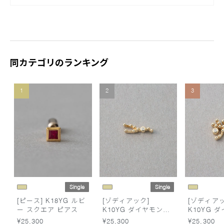
同カテゴリのランキング
1
2
3
Single
Single
[ピース] K18YG ルビ
[ゾディアック]
[ゾディアッ
ー スクエア ピアス
K10YG ダイヤモンド
K10YG 
ピアス /おうし座
ピアス /い
¥25,300
¥25,300
¥25,300