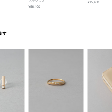
ネックレス
¥15,400
¥56,100
ます