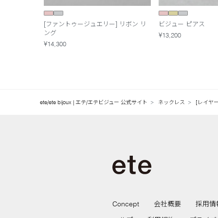
[ファントゥージュエリー] リボン リ
ビジュー ピアス
ング
¥13,200
¥14,300
ete/ete bijoux | エテ/エテビジュー 公式サイト
ネックレス
[レイヤー
Concept
会社概要
採用情