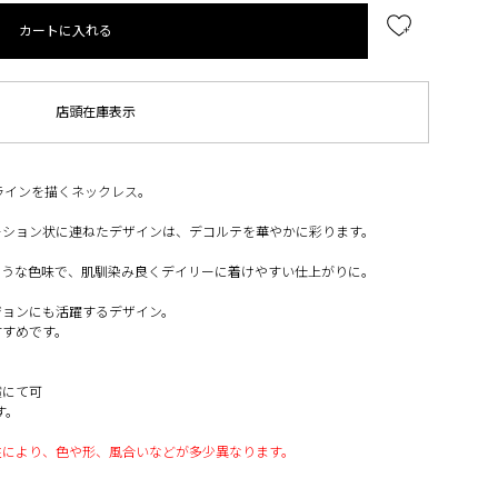
カートに入れる
店頭在庫表示
ラインを描くネックレス。
ーション状に連ねたデザインは、デコルテを華やかに彩ります。
ような色味で、肌馴染み良くデイリーに着けやすい仕上がりに。
ジョンにも活躍するデザイン。
すすめです。
償にて可
す。
性により、色や形、風合いなどが多少異なります。