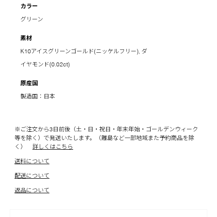
カラー
グリーン
素材
K10アイスグリーンゴールド(ニッケルフリー), ダ
イヤモンド(0.02ct)
原産国
製造国：日本
※ご注文から3日前後（土・日・祝日・年末年始・ゴールデンウィーク
等を除く）で発送いたします。（離島など一部地域また予約商品を除
く）
詳しくはこちら
送料について
配送について
返品について