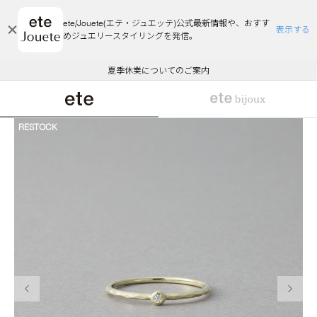
ete/Jouete(エテ・ジュエッテ)公式最新情報や、おすす
表示する
めジュエリースタイリングを発信。
エコラッピング及びエコポイント付与のご案内
ご注文いただいたお品物のお届け状況について
エコラッピング及びエコポイント付与のご案内
ご注文いただいたお品物のお届け状況について
悪質な偽サイトにご注意ください
夏季休業についてのご案内
WEB Limited Items >>
採用のご案内
RESTOCK
前の画像
次の画