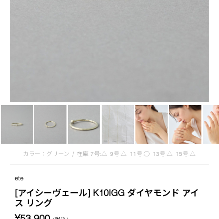
カラー：グリーン
/
在庫
7号:△
9号:△
11号:◯
13号:△
15号:△
ete
[アイシーヴェール] K10IGG ダイヤモンド アイ
ス リング
¥53,900