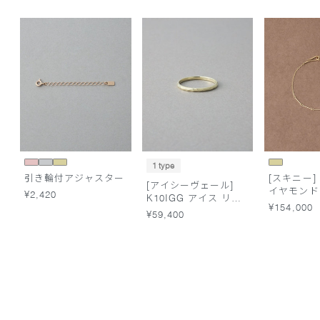
1 type
引き輪付アジャスター
[スキニー] 
[アイシーヴェール]
イヤモンド
¥2,420
K10IGG アイス リン
スレット
¥154,000
グ
¥59,400