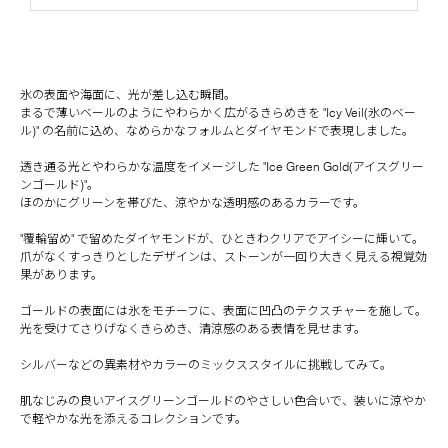
氷の表面や海面に、光が差し込む瞬間。
まるで薄いベールのようにやわらかく広がるきらめきを "Icy Veil(氷のベー
ル)" の名前に込め、なめらかなフォルムとダイヤモンドで表現しました。
透き通る光とやわらかな温度をイメージした "Ice Green Gold(アイスグリー
ンゴールド)"。
ほのかにグリーンを帯びた、涼やかな透明感のあるカラーです。
"覆輪留め" で留めたダイヤモンドが、ひときわクリアでアイシーに輝いて。
爪がなくすっきりとしたデザインは、ストーンが一回り大きく見える視覚効
果があります。
ゴールドの表面には氷をモチーフに、表面に凹凸のテクスチャーを施して。
光を受けてさりげなくきらめき、清涼感のある表情を見せます。
シルバーなどの異素材やカラーのミックススタイルに挑戦してみて。
肌なじみの良いアイスグリーンゴールドのやさしい色合いで、装いに涼やか
で軽やかな光を添えるコレクションです。