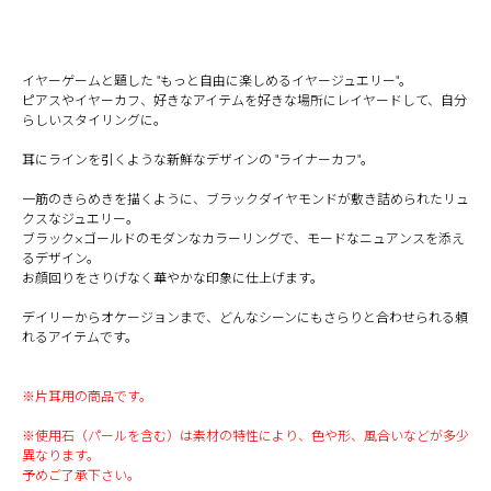
イヤーゲームと題した "もっと自由に楽しめるイヤージュエリー"。
ピアスやイヤーカフ、好きなアイテムを好きな場所にレイヤードして、自分
らしいスタイリングに。
耳にラインを引くような新鮮なデザインの "ライナーカフ"。
一筋のきらめきを描くように、ブラックダイヤモンドが敷き詰められたリュ
クスなジュエリー。
ブラック×ゴールドのモダンなカラーリングで、モードなニュアンスを添え
るデザイン。
お顔回りをさりげなく華やかな印象に仕上げます。
デイリーからオケージョンまで、どんなシーンにもさらりと合わせられる頼
れるアイテムです。
※片耳用の商品です。
※使用石（パールを含む）は素材の特性により、色や形、風合いなどが多少
異なります。
予めご了承下さい。