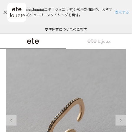
ete/Jouete(エテ・ジュエッテ)公式最新情報や、おすす
表示する
めジュエリースタイリングを発信。
エコラッピング及びエコポイント付与のご案内
ご注文いただいたお品物のお届け状況について
エコラッピング及びエコポイント付与のご案内
ご注文いただいたお品物のお届け状況について
悪質な偽サイトにご注意ください
夏季休業についてのご案内
WEB Limited Items >>
採用のご案内
前の画像
次の画