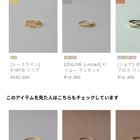
[レースライン]
[ONLINE Limited] ビ
[シェア] 
K18YG リング
ジュー クレセントム
クロス リ
ーン リング
¥242,000
¥14,300
¥14,300
このアイテムを見た人はこちらもチェックしています