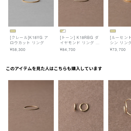
[クレール]K18YG ア
[トーン] K18RBG ダ
[ルーセント]
ロウカット リング
イヤモンド リング ス
シン リン
キニー
¥58,300
¥84,700
¥73,700
このアイテムを見た人はこちらも購入しています