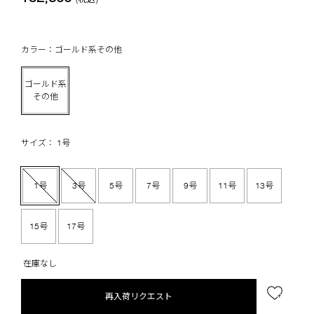
カラー：ゴールド系その他
ゴールド系
その他
サイズ： 1号
1号
3号
5号
7号
9号
11号
13号
15号
17号
在庫なし
再入荷リクエスト