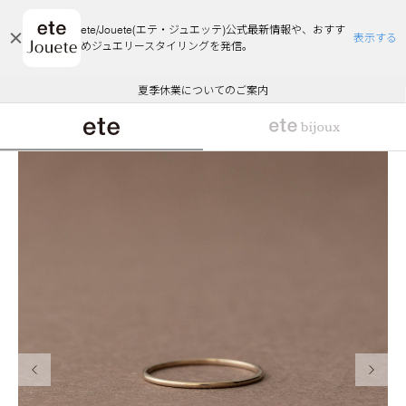
ete/Jouete(エテ・ジュエッテ)公式最新情報や、おすす
表示する
めジュエリースタイリングを発信。
エコラッピング及びエコポイント付与のご案内
ご注文いただいたお品物のお届け状況について
エコラッピング及びエコポイント付与のご案内
ご注文いただいたお品物のお届け状況について
悪質な偽サイトにご注意ください
夏季休業についてのご案内
WEB Limited Items >>
採用のご案内
前の画像
次の画