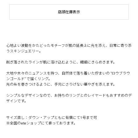
店頭在庫表示
心地よい波動をかたどったモチーフが肌の延長上に光を添え、日常に寄り添
うスキンジュエリー。
削ぎ落されたラインが肌に溶け込むように、繊細にきらめきます。
大地や木々のニュアンスを持つ、自然体で落ち着いた佇まいの "ロウブラウ
ンゴールド" で描くリング。
光の糸を巻きつけるように、手元にさりげない華やぎを添えます。
シンプルなデザインなので、お持ちのリングとのレイヤードもおすすめのデ
ザインです。
サイズ直し：ダウン・アップともに有償にて1号まで可
※全国のeteショップにて承っております。