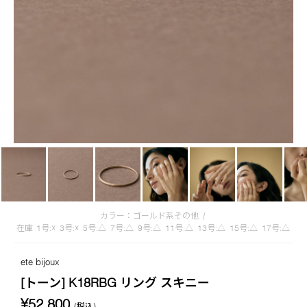
カラー：ゴールド系その他
/
在庫
1号:☓
3号:☓
5号:△
7号:△
9号:△
11号:△
13号:△
15号:△
17号:△
ete bijoux
[トーン] K18RBG リング スキニー
¥52,800
(税込)