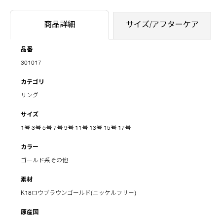
商品詳細
サイズ/アフターケア
品番
301017
カテゴリ
リング
サイズ
1号
3号
5号
7号
9号
11号
13号
15号
17号
カラー
ゴールド系その他
素材
K18ロウブラウンゴールド(ニッケルフリー)
原産国