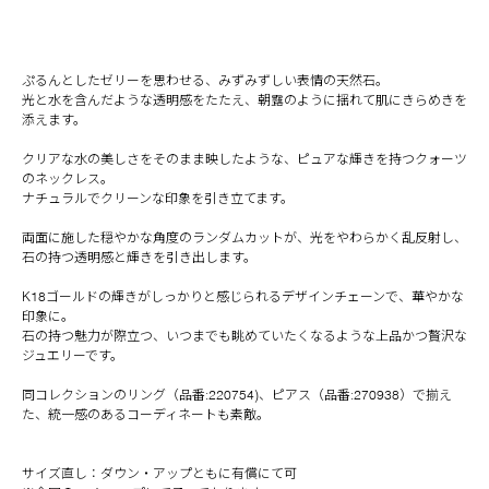
ぷるんとしたゼリーを思わせる、みずみずしい表情の天然石。
光と水を含んだような透明感をたたえ、朝露のように揺れて肌にきらめきを
添えます。
クリアな水の美しさをそのまま映したような、ピュアな輝きを持つクォーツ
のネックレス。
ナチュラルでクリーンな印象を引き立てます。
両面に施した穏やかな角度のランダムカットが、光をやわらかく乱反射し、
石の持つ透明感と輝きを引き出します。
K18ゴールドの輝きがしっかりと感じられるデザインチェーンで、華やかな
印象に。
石の持つ魅力が際立つ、いつまでも眺めていたくなるような上品かつ贅沢な
ジュエリーです。
同コレクションのリング（品番:220754)、ピアス（品番:270938）で揃え
た、統一感のあるコーディネートも素敵。
サイズ直し：ダウン・アップともに有償にて可