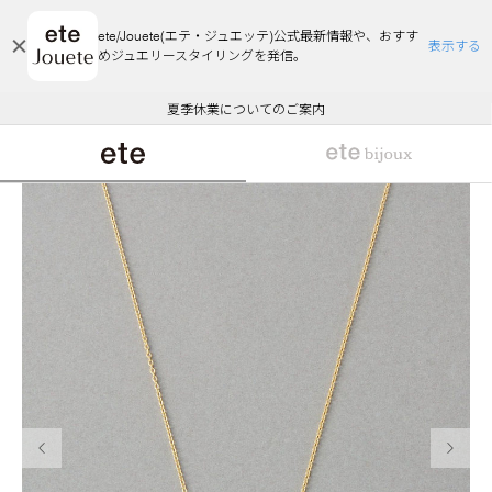
ete/Jouete(エテ・ジュエッテ)公式最新情報や、おすす
表示する
めジュエリースタイリングを発信。
エコラッピング及びエコポイント付与のご案内
ご注文いただいたお品物のお届け状況について
エコラッピング及びエコポイント付与のご案内
ご注文いただいたお品物のお届け状況について
悪質な偽サイトにご注意ください
夏季休業についてのご案内
WEB Limited Items >>
採用のご案内
前の画像
次の画