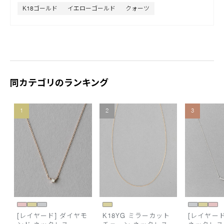
K18ゴールド
イエローゴールド
クォーツ
同カテゴリのランキング
1
2
3
[レイヤード] ダイヤモ
K18YG ミラーカット
[レイヤード