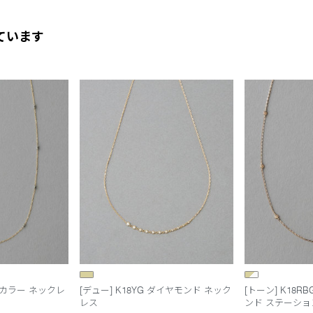
ています
 バイカラー ネックレ
[デュー] K18YG ダイヤモンド ネック
[トーン] K18
レス
ンド ステーショ