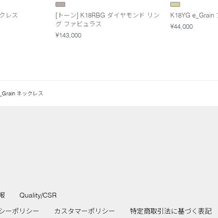
ネックレス
[トーン] K18RBG ダイヤモンド リン
K18YG e_Gr
グ ファビュラス
¥44,000
¥143,000
e_Grain ネックレス
報
Quality/CSR
シーポリシー
カスタマーポリシー
特定商取引法に基づく表記