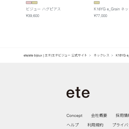
ビジュー ハグピアス
K18YG e_Grain 
¥39,600
¥77,000
ete/ete bijoux | エテ/エテビジュー 公式サイト
ネックレス
K18YG 
Concept
会社概要
採用情
ヘルプ
利用規約
プライバ