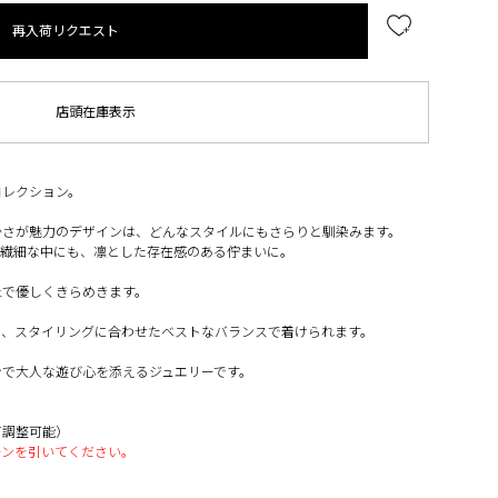
再入荷リクエスト
店頭在庫表示
コレクション。
かさが魅力のデザインは、どんなスタイルにもさらりと馴染みます。
で繊細な中にも、凛とした存在感のある佇まいに。
上で優しくきらめきます。
で、スタイリングに合わせたベストなバランスで着けられます。
ンで大人な遊び心を添えるジュエリーです。
て調整可能）
ーンを引いてください。