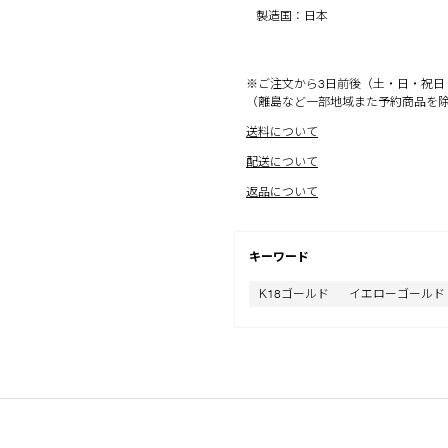
製造国：日本
※ご注文から3日前後（土・日・祝日
（離島など一部地域また予約商品を
送料について
配送について
返品について
キーワード
K18ゴールド
イエローゴールド