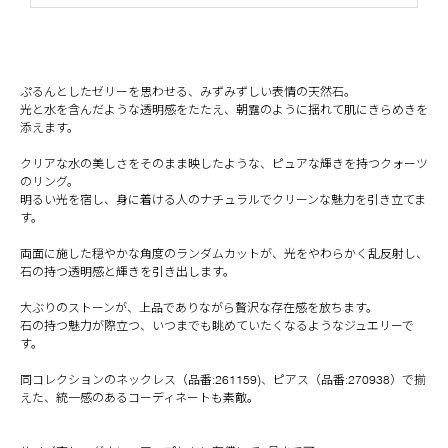
ぷるんとしたゼリーを思わせる、みずみずしい表情の天然石。
光と水を含んだような透明感をたたえ、朝露のように揺れて肌にきらめきを
添えます。
クリアな水の美しさをそのまま映したような、ピュアな輝きを持つクォーツ
のリング。
明るい光を宿し、身に着ける人のナチュラルでクリーンな魅力を引き立てま
す。
両面に施した穏やかな角度のランダムカットが、光をやわらかく乱反射し、
石の持つ透明感と輝きを引き出します。
大ぶりのストーンが、上品でありながら贅沢な存在感を放ちます。
石の持つ魅力が際立つ、いつまでも眺めていたくなるようなジュエリーで
す。
同コレクションのネックレス（品番:261159)、ピアス（品番:270938）で揃
えた、統一感のあるコーディネートも素敵。