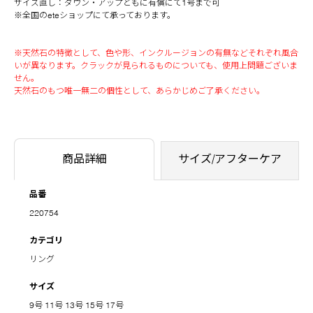
サイズ直し：ダウン・アップともに有償にて1号まで可
※全国のeteショップにて承っております。
※天然石の特徴として、色や形、インクルージョンの有無などそれぞれ風合
いが異なります。クラックが見られるものについても、使用上問題ございま
せん。
天然石のもつ唯一無二の個性として、あらかじめご了承ください。
商品詳細
サイズ/アフターケア
品番
220754
カテゴリ
リング
サイズ
9号
11号
13号
15号
17号