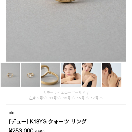
カラー：イエローゴールド
/
在庫
9号:△
11号:△
13号:△
15号:△
17号:△
ete
[デュー] K18YG クォーツ リング
¥253,000
(税込)