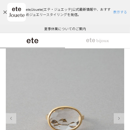
ete/Jouete(エテ・ジュエッテ)公式最新情報や、おすす
表示する
めジュエリースタイリングを発信。
エコラッピング及びエコポイント付与のご案内
ご注文いただいたお品物のお届け状況について
エコラッピング及びエコポイント付与のご案内
ご注文いただいたお品物のお届け状況について
悪質な偽サイトにご注意ください
夏季休業についてのご案内
WEB Limited Items >>
採用のご案内
前の画像
次の画