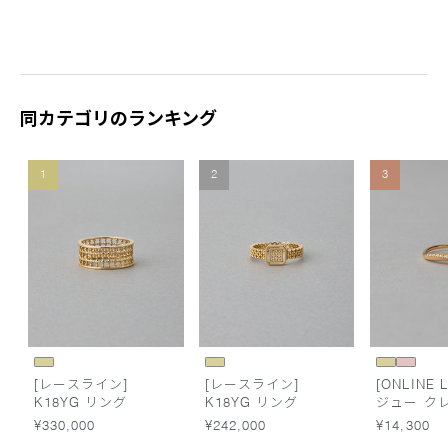
同カテゴリのランキング
1
2
3
[レースライン]
[レースライン]
[ONLINE L
K18YG リング
K18YG リング
ジュー ク
ーン リン
¥330,000
¥242,000
¥14,300