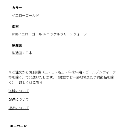
カラー
イエローゴールド
素材
K18イエローゴールド(ニッケルフリー), クォーツ
原産国
製造国：日本
※ご注文から3日前後（土・日・祝日・年末年始・ゴールデンウィーク
等を除く）で発送いたします。（離島など一部地域また予約商品を除
く）
詳しくはこちら
送料について
配送について
返品について
キーワード