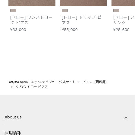
[ドロー] ワンストロー
[ドロー] ドリップ ピ
[ドロー] 
ク ピアス
アス
リング
¥33,000
¥55,000
¥28,600
ete/ete bijoux | エテ/エテビジュー 公式サイト
ピアス（両耳用）
K18YG ドロー ピアス
About us
採用情報