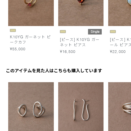
Single
K10YG ガーネット ピ
[ピース] K10YG ガー
[ピース] K
ークカフ
ネット ピアス
ール ピア
¥55,000
¥16,500
¥22,000
このアイテムを見た人はこちらも購入しています