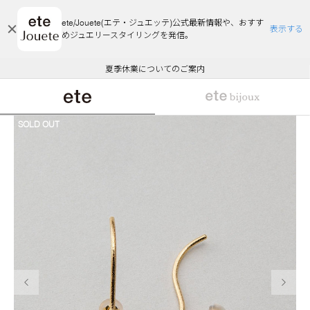
ete/Jouete(エテ・ジュエッテ)公式最新情報や、おすす
表示する
めジュエリースタイリングを発信。
エコラッピング及びエコポイント付与のご案内
ご注文いただいたお品物のお届け状況について
エコラッピング及びエコポイント付与のご案内
ご注文いただいたお品物のお届け状況について
悪質な偽サイトにご注意ください
夏季休業についてのご案内
WEB Limited Items >>
採用のご案内
SOLD OUT
前の画像
次の画