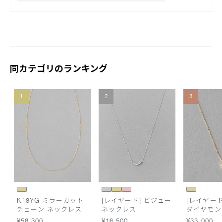
同カテゴリのランキング
1
2
3
K18YG ミラーカット
[レイヤード] ビジュー
[レイヤード]
チェーン ネックレス
ネックレス
ダイヤモン
レス
¥58,300
¥16,500
¥33,000