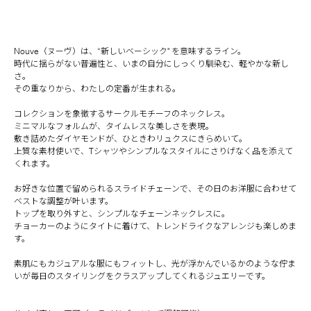
Nouve（ヌーヴ）は、“新しいベーシック" を意味するライン。
時代に揺らがない普遍性と、いまの自分にしっくり馴染む、軽やかな新し
さ。
その重なりから、わたしの定番が生まれる。
コレクションを象徴するサークルモチーフのネックレス。
ミニマルなフォルムが、タイムレスな美しさを表現。
敷き詰めたダイヤモンドが、ひときわリュクスにきらめいて。
上質な素材使いで、Tシャツやシンプルなスタイルにさりげなく品を添えて
くれます。
お好きな位置で留められるスライドチェーンで、その日のお洋服に合わせて
ベストな調整が叶います。
トップを取り外すと、シンプルなチェーンネックレスに。
チョーカーのようにタイトに着けて、トレンドライクなアレンジも楽しめま
す。
素肌にもカジュアルな服にもフィットし、光が浮かんでいるかのような佇ま
いが毎日のスタイリングをクラスアップしてくれるジュエリーです。