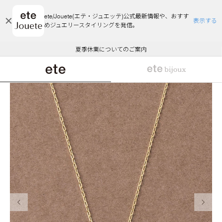
ete/Jouete(エテ・ジュエッテ)公式最新情報や、おすす
表示する
めジュエリースタイリングを発信。
エコラッピング及びエコポイント付与のご案内
ご注文いただいたお品物のお届け状況について
エコラッピング及びエコポイント付与のご案内
ご注文いただいたお品物のお届け状況について
悪質な偽サイトにご注意ください
夏季休業についてのご案内
WEB Limited Items >>
採用のご案内
前の画像
次の画