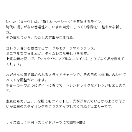
Nouve（ヌーヴ）は、“新しいベーシック" を意味するライン。
時代に揺らがない普遍性と、いまの自分にしっくり馴染む、軽やかな新し
さ。
その重なりから、わたしの定番が生まれる。
コレクションを象徴するサークルモチーフのネックレス。
ミニマルなフォルムが、タイムレスな美しさを表現。
上質な素材使いで、Tシャツやシンプルなスタイルにさりげなく品を添えて
くれます。
お好きな位置で留められるスライドチェーンで、その日のお洋服に合わせて
ベストな調整が叶います。
チョーカーのようにタイトに着けて、トレンドライクなアレンジも楽しめま
す。
素肌にもカジュアルな服にもフィットし、光が浮かんでいるかのような佇ま
いが毎日のスタイリングをクラスアップしてくれるジュエリーです。
サイズ直し：不可（スライドパーツにて調整可能）