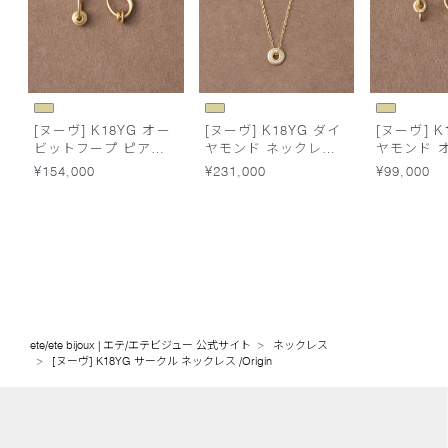
[ヌーヴ] K18YG オー
[ヌーヴ] K18YG ダイ
[ヌーヴ] K
ビットフープ ピアス
ヤモンド ネックレス
ヤモンド 
/Origin
/Halo
フープ ピ
¥154,000
¥231,000
¥99,000
/Surface
ete/ete bijoux | エテ/エテビジュー 公式サイト
ネックレス
[ヌーヴ] K18YG サークル ネックレス /Origin