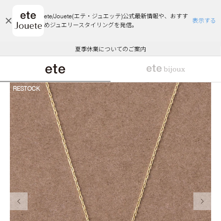
ete/Jouete(エテ・ジュエッテ)公式最新情報や、おすす
表示する
めジュエリースタイリングを発信。
エコラッピング及びエコポイント付与のご案内
ご注文いただいたお品物のお届け状況について
エコラッピング及びエコポイント付与のご案内
ご注文いただいたお品物のお届け状況について
悪質な偽サイトにご注意ください
夏季休業についてのご案内
WEB Limited Items >>
採用のご案内
RESTOCK
前の画像
次の画