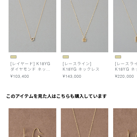
[レイヤード] K18YG
[レースライン]
[レースライ
ダイヤモンド ネック
K18YG ネックレス
K18YG 
レス
¥103,400
¥143,000
¥220,000
このアイテムを見た人はこちらも購入しています