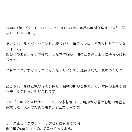
Scale（英：ウロコ） のイメージで作られた、自然の素材が宿す生命力に満
ちたコレクション。
あこやパールとダイヤモンドが織り成す、優美なウロコを思わせるモダンな
フォルム。
遊び心のあるラインや弾むような立体感が、肌の上を這うように滑らかに彩
ります。
華奢な佇まいながらリズミカルなデザインで、洗練された印象をつくりま
す。
あこやパールは虹色の光沢を持ち、独特の照りと艶めきで、女性の素肌を最
も美しく見せるともいわれます。
K18ゴールドと合わせたリュクスな素材使いと、軽やかな着け心地の両立を
追求した、大人のためのモダンジュエリーです。
サイズ直し：ダウン・アップともに有償にて可
※全国のeteショップにて承っております。