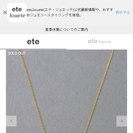
ete/Jouete(エテ・ジュエッテ)公式最新情報や、おすす
表示する
めジュエリースタイリングを発信。
エコラッピング及びエコポイント付与のご案内
ご注文いただいたお品物のお届け状況について
エコラッピング及びエコポイント付与のご案内
ご注文いただいたお品物のお届け状況について
悪質な偽サイトにご注意ください
夏季休業についてのご案内
WEB Limited Items >>
採用のご案内
SOLD OUT
前の画像
次の画