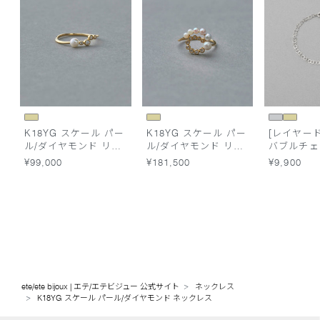
K18YG スケール パー
K18YG スケール パー
[レイヤード
ル/ダイヤモンド リン
ル/ダイヤモンド リン
バブルチェ
グ
グ
スレット
¥99,000
¥181,500
¥9,900
ete/ete bijoux | エテ/エテビジュー 公式サイト
ネックレス
K18YG スケール パール/ダイヤモンド ネックレス