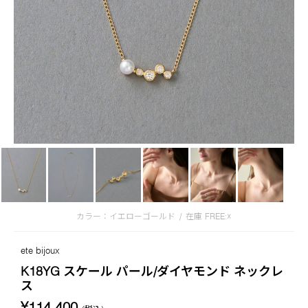
カラー：イエローゴールド
/
在庫
FREE:☓
ete bijoux
K18YG スケール パール/ダイヤモンド ネックレ
ス
¥114,400