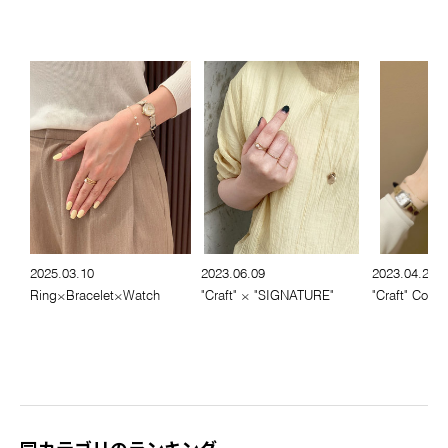
2025.03.10
2023.06.09
2023.04.21
Ring×Bracelet×Watch
"Craft" × "SIGNATURE"
"Craft" Collec