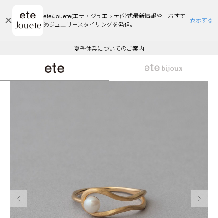
ete/Jouete(エテ・ジュエッテ)公式最新情報や、おすす
表示する
めジュエリースタイリングを発信。
エコラッピング及びエコポイント付与のご案内
ご注文いただいたお品物のお届け状況について
エコラッピング及びエコポイント付与のご案内
ご注文いただいたお品物のお届け状況について
悪質な偽サイトにご注意ください
夏季休業についてのご案内
WEB Limited Items >>
採用のご案内
前の画像
次の画