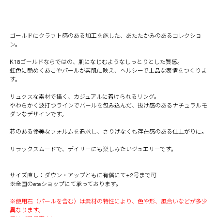
ゴールドにクラフト感のある加工を施した、あたたかみのあるコレクショ
ン。
K18ゴールドならではの、肌になじむようなしっとりとした質感。
虹色に艶めくあこやパールが素肌に映え、ヘルシーで上品な表情をつくりま
す。
リュクスな素材で描く、カジュアルに着けられるリング。
やわらかく波打つラインでパールを包み込んだ、抜け感のあるナチュラルモ
ダンなデザインです。
芯のある優美なフォルムを追求し、さりげなくも存在感のある仕上がりに。
リラックスムードで、デイリーにも楽しみたいジュエリーです。
サイズ直し：ダウン・アップともに有償にて±2号まで可
※全国のeteショップにて承っております。
※使用石（パールを含む）は素材の特性により、色や形、風合いなどが多少
異なります。