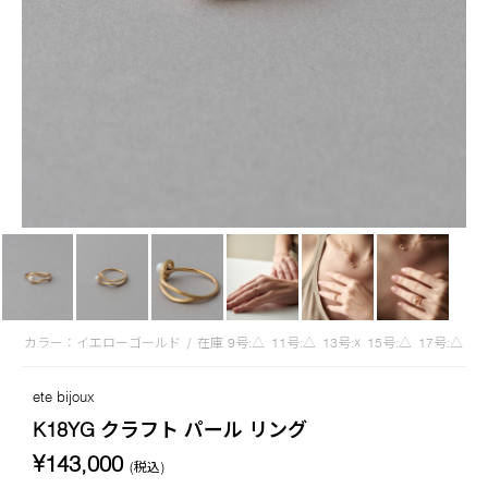
カラー：イエローゴールド
/
在庫
9号:△
11号:△
13号:☓
15号:△
17号:△
ete bijoux
K18YG クラフト パール リング
¥143,000
(税込)