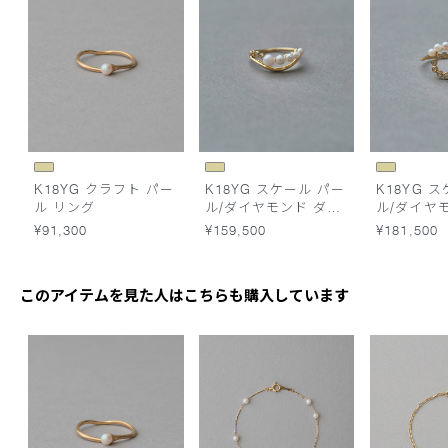
K18YG クラフト パー
K18YG スケール パー
K18YG 
ル リング
ル/ダイヤモンド ダブ
ル/ダイヤ
ルライン リング
グ
¥91,300
¥159,500
¥181,500
このアイテムを見た人はこちらも購入しています