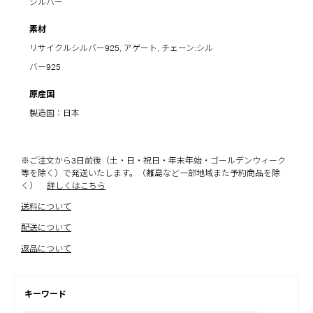
シルバー
素材
リサイクルシルバー925, アゲート, チェーン:シル
バー925
原産国
製造国：日本
※ご注文から3日前後（土・日・祝日・年末年始・ゴールデンウィーク
等を除く）で発送いたします。（離島など一部地域また予約商品を除
く）
詳しくはこちら
送料について
配送について
返品について
キーワード