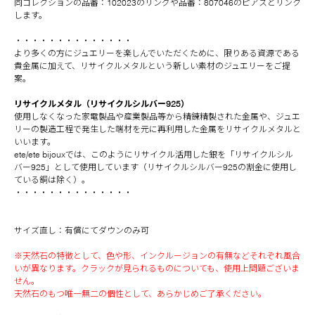
同コレクションの品番：102023のリングや品番：807046のピアスとリンク
します。
・・・・・・・・・・・・・・
より多くの方にジュエリーを楽しんでいただくために、限りある資源である
貴金属に加えて、リサイクルメタルという新しい素材のジュエリーをご提
案。
リサイクルメタル（リサイクルシルバー925）
使用しなくなった家電製品や産業製品等から精錬精製された金属や、ジュエ
リーの製造工程で発生した端材を元に再利用した金属をリサイクルメタルと
いいます。
ete/ete bijouxでは、このようにリサイクル活用した銀を「リサイクルシル
バー925」として使用しています（リサイクルシルバー925の割金に使用し
ている銅は除く）。
・・・・・・・・・・・・・・
サイズ直し：有償にてダウンのみ可
※天然石の特徴として、色や形、インクルージョンの有無などそれぞれ風合
いが異なります。クラックが見られるものについても、使用上問題ございま
せん。
天然石のもつ唯一無二の個性として、あらかじめご了承ください。