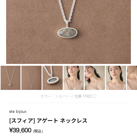
カラー：シルバー
/
在庫
FREE:◯
ete bijoux
[スフィア] アゲート ネックレス
¥39,600
(税込)