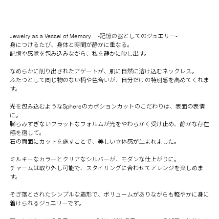
Jewelry as a Vessel of Memory. -記憶の器としてのジュエリー-
身につけるたび、身体と時間が静かに重なる。
記憶や感覚を包み込みながら、私を静かに映し出す。
なめらかに削り出されたアゲートが、肌に自然に溶け込むネックレス。
ふたつとして同じ物のない柄や色合いが、自分だけの特別感を高めてくれま
す。
光を包み込むようなSphereのカボションカットのこだわりは、表面の表情
に。
膨らみすぎないフラットなフォルムが光をやわらかく受け止め、静かな存在
感を宿して。
石の両面にカットを施すことで、美しい立体感が生まれました。
ミルキーなカラーとクリアなシルバーが、モダンな仕上がりに。
チャームは取り外し可能で、スタイリングに合わせてアレンジを楽しめま
す。
そぎ落とされたシンプルな造形で、ボリュームがありながらも軽やかに身に
着けられるジュエリーです。