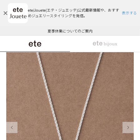
ete/Jouete(エテ・ジュエッテ)公式最新情報や、おすす
表示する
めジュエリースタイリングを発信。
エコラッピング及びエコポイント付与のご案内
ご注文いただいたお品物のお届け状況について
エコラッピング及びエコポイント付与のご案内
ご注文いただいたお品物のお届け状況について
悪質な偽サイトにご注意ください
夏季休業についてのご案内
WEB Limited Items >>
採用のご案内
前の画像
次の画