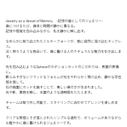
Jewelry as a Vessel of Memory. -記憶の器としてのジュエリー-
身につけるたび、身体と時間が静かに重なる。
記憶や感覚を包み込みながら、私を静かに映し出す。
なめらかに削り出されたミルキークォーツが、肌に自然に溶け込むネックレ
ス。
淡く移ろうような色合いで、身に着ける人のナチュラルな魅力を引き出しま
す。
光を包み込むようなSphereのカボションカットのこだわりは、表面の表情
に。
膨らみすぎないフラットなフォルムが光をやわらかく受け止め、静かな存在
感を宿して。
石の両面にカットを施すことで、美しい奥行きが生まれました。
光や影、景色を映し、水面のような透明感をたたえます。
チャームは取り外し可能で、スタイリングに合わせてアレンジを楽しめま
す。
クリアな質感とそぎ落とされたシンプルな造形で、ボリュームがありながら
も軽やかに身に着けられるジュエリーです。