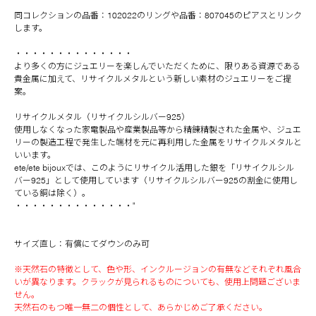
同コレクションの品番：102022のリングや品番：807045のピアスとリンク
します。
・・・・・・・・・・・・・・
より多くの方にジュエリーを楽しんでいただくために、限りある資源である
貴金属に加えて、リサイクルメタルという新しい素材のジュエリーをご提
案。
リサイクルメタル（リサイクルシルバー925）
使用しなくなった家電製品や産業製品等から精錬精製された金属や、ジュエ
リーの製造工程で発生した端材を元に再利用した金属をリサイクルメタルと
いいます。
ete/ete bijouxでは、このようにリサイクル活用した銀を「リサイクルシル
バー925」として使用しています（リサイクルシルバー925の割金に使用し
ている銅は除く）。
・・・・・・・・・・・・・・"
サイズ直し：有償にてダウンのみ可
※天然石の特徴として、色や形、インクルージョンの有無などそれぞれ風合
いが異なります。クラックが見られるものについても、使用上問題ございま
せん。
天然石のもつ唯一無二の個性として、あらかじめご了承ください。