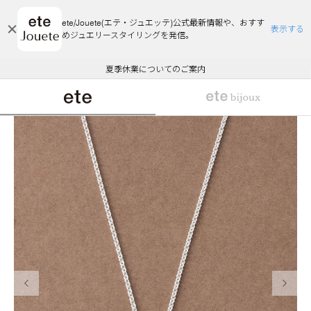
ete/Jouete(エテ・ジュエッテ)公式最新情報や、おすす
表示する
めジュエリースタイリングを発信。
エコラッピング及びエコポイント付与のご案内
ご注文いただいたお品物のお届け状況について
エコラッピング及びエコポイント付与のご案内
ご注文いただいたお品物のお届け状況について
悪質な偽サイトにご注意ください
夏季休業についてのご案内
WEB Limited Items >>
採用のご案内
前の画像
次の画