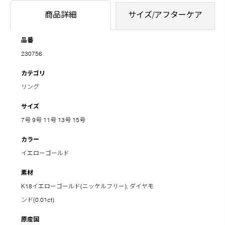
商品詳細
サイズ/アフターケア
品番
230756
カテゴリ
リング
サイズ
7号
9号
11号
13号
15号
カラー
イエローゴールド
素材
K18イエローゴールド(ニッケルフリー), ダイヤモ
ンド(0.01ct)
原産国