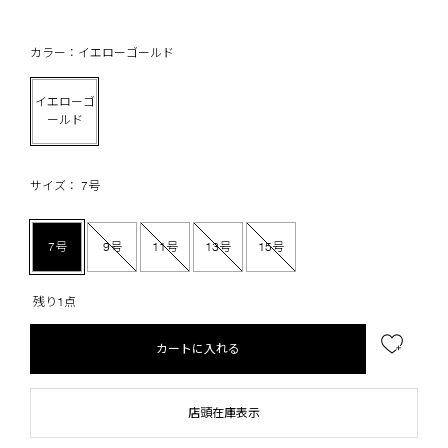
カラー：イエローゴールド
イエローゴ
ールド
サイズ： 7号
7号
9号
11号
13号
15号
残り1点
カートに入れる
店頭在庫表示