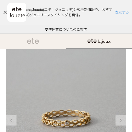
ete/Jouete(エテ・ジュエッテ)公式最新情報や、おすす
表示する
めジュエリースタイリングを発信。
エコラッピング及びエコポイント付与のご案内
ご注文いただいたお品物のお届け状況について
エコラッピング及びエコポイント付与のご案内
ご注文いただいたお品物のお届け状況について
悪質な偽サイトにご注意ください
夏季休業についてのご案内
WEB Limited Items >>
採用のご案内
前の画像
次の画