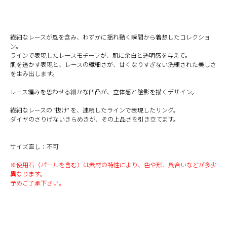
繊細なレースが風を含み、わずかに揺れ動く瞬間から着想したコレクショ
ン。
ラインで表現したレースモチーフが、肌に余白と透明感を与えて。
肌を透かす表現と、レースの繊細さが、甘くなりすぎない洗練された美しさ
を生み出します。
レース編みを思わせる細かな凹凸が、立体感と陰影を描くデザイン。
繊細なレースの "抜け" を、連続したラインで表現したリング。
ダイヤのさりげないきらめきが、その上品さを引き立てます。
サイズ直し：不可
※使用石（パールを含む）は素材の特性により、色や形、風合いなどが多少
異なります。
予めご了承下さい。