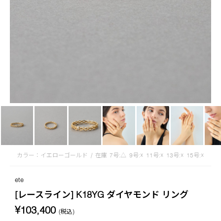
カラー：イエローゴールド
/
在庫
7号:△
9号:☓
11号:☓
13号:☓
15号:☓
ete
[レースライン] K18YG ダイヤモンド リング
¥103,400
(税込)