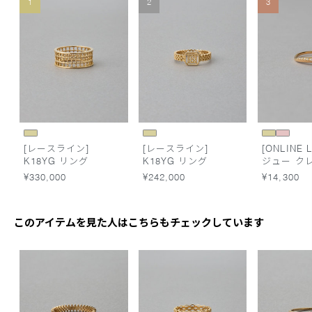
1
2
3
[レースライン]
[レースライン]
[ONLINE L
K18YG リング
K18YG リング
ジュー ク
ーン リン
¥330,000
¥242,000
¥14,300
このアイテムを見た人はこちらもチェックしています